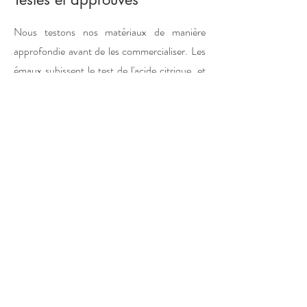
Nous testons nos matériaux de manière
approfondie avant de les commercialiser. Les
émaux subissent le test de l'acide citrique, et
les échantillons sont lavés jusqu'à 100 fois au
lave-vaisselle. Ainsi, nous garantissons que
nos matériaux non seulement respectent des
normes strictes de durabilité et de qualité,
mais qu'ils résistent également à une utilisation
intensive. Nous pouvons ainsi proposer des
produits qui sont non seulement beaux, mais
aussi durables dans le temps.
FAIT AVEC AMOUR