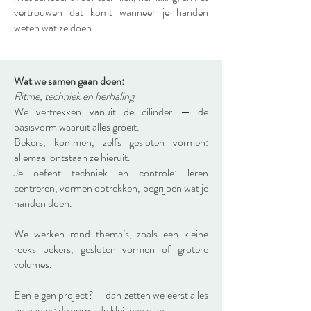
vertrouwen dat komt wanneer je handen
weten wat ze doen.
Wat we samen gaan doen:
Ritme, techniek en herhaling
We vertrekken vanuit de cilinder — de
basisvorm waaruit alles groeit.
Bekers, kommen, zelfs gesloten vormen:
allemaal ontstaan ze hieruit.
Je oefent techniek en controle: leren
centreren, vormen optrekken, begrijpen wat je
handen doen.
We werken rond thema’s, zoals een kleine
reeks bekers, gesloten vormen of grotere
volumes.
Een eigen project? – dan zetten we eerst alles
op papier: de vorm, de klei, een plan.