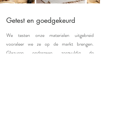
Getest en goedgekeurd
We testen onze materialen uitgebreid
vooraleer we ze op de markt brengen.
Glazuren ondergaan zorgvuldig de
citroenzuurtest en de testtegels gaan maar
liefst 100 keer in de vaatwasser. Op deze
manier verzekeren we dat onze materialen niet
alleen voldoen aan strenge normen van
duurzaamheid en kwaliteit, maar ook dat ze
bestand zijn tegen intensief gebruik. Zo
kunnen we met trots producten aanbieden die
niet alleen mooi zijn, maar ook langdurig hun
kwaliteit behouden.